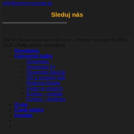
info@pomocnaceste.sk
Sleduj nás
JEFTA Service asistance24 s.r.o. - Pomoc na ceste © 2009 -
2026 Všetky práva vyhradené
Dovolenka
Celoročné balíky
Slovensko
Slovensko 5+
Slovensko špeciál
SR a susedný štát
Rodinné šťastie
Vietor vo vlasoch
Európa – osobák
Európa – dodávka
O nás
Časté otázky
Kontakt