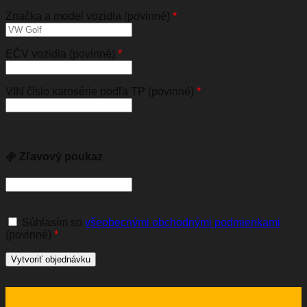
Značka a model vozidla (povinné)
*
EČV vozidla (povinné)
*
VIN číslo karosérie podľa TP (povinné)
*
Zľavový poukaz
Súhlasím so
všeobecnými obchodnými podmienkami
(povinné)
*