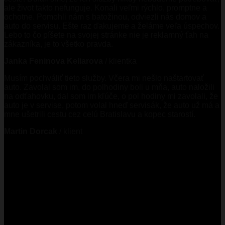
ale život takto nefunguje. Konali veľmi rýchlo, promptne a
ochotne. Pomohli nám s batožinou, odviezli nás domov a
auto do servisu. Ešte raz ďakujeme a želáme veľa úspechov.
Lebo to čo píšete na svojej stránke nie je reklamný ťah na
zákazníka, je to všetko pravda.
Janka Feninova Keliarova
/
klientka
Musím pochváliť tieto služby. Včera mi nešlo naštartovať
auto. Zavolal som im, do polhodiny boli u mňa, auto naložili
na odťahovku, dal som im kľúče, o pol hodiny mi zavolali, že
auto je v servise, potom volal hneď servisák, že auto už má a
mne ušetrili cestu cez celú Bratislavu a kopec starostí.
Martin Dorcak
/
klient