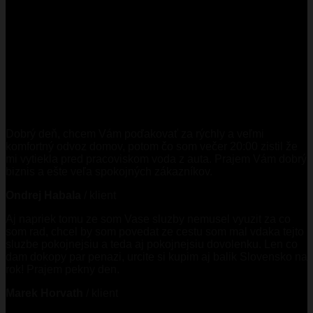
Dobrý deň, chcem Vám poďakovať za rýchly a veľmi
komfortný odvoz domov, potom čo som večer 20:00 zistil že
mi vytiekla pred pracoviskom voda z auta. Prajem Vám dobrý
biznis a ešte veľa spokojných zákazníkov.
Ondrej Habala
/
klient
Aj napriek tomu ze som Vase sluzby nemusel vyuzit za co
som rad, chcel by som povedat ze cestu som mal vdaka tejto
sluzbe pokojnejsiu a teda aj pokojnejsiu dovolenku. Len co
dam dokopy par penazi, urcite si kupim aj balik Slovensko na
rok! Prajem pekny den.
Marek Horvath
/
klient