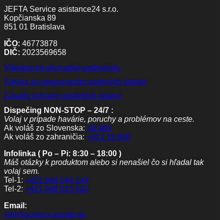
JEFTA Service asistance24 s.r.o.
Kopčianska 89
851 01 Bratislava
IČO:
46773878
DIČ:
2023569658
Všeobecné obchodné podmienky
Súhlas so spracovaním osobných údajov
Zásady ochrany osobných údajov
Dispečing NON-STOP – 24/7 :
Volaj v prípade havárie, poruchy a problémov na ceste.
Ak voláš zo Slovenska:
18 900
Ak voláš zo zahraničia:
+421 18 900
Infolinka ( Po – Pi: 8:30 – 18:00 )
Máš otázky k produktom alebo si nenašiel čo si hľadal tak
volaj sem.
Tel-1:
+421 948 044 144
Tel-2:
+421 948 013 422
Email:
info@pomocnaceste.sk