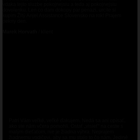
vdaka tejto sluzbe pokojnejsiu a teda aj pokojnejsiu
dovolenku. Len co dam dokopy par penazi, urcite si
kupim Žltý Anjel Assistance Slovensko na rok! Prajem
pekny den.
Marek Horvath
/
klient
Patrí Vám veľké, veľké ďakujem. Nedá sa ani opísať,
ako ste nám včera pomohli. Ostať „visieť“ na ceste s
malým dieťaťom, nie je žiadna výhra. Neprajem
žiadnemu vodičovi, aby sa mu stalo to čo nám. Jediné