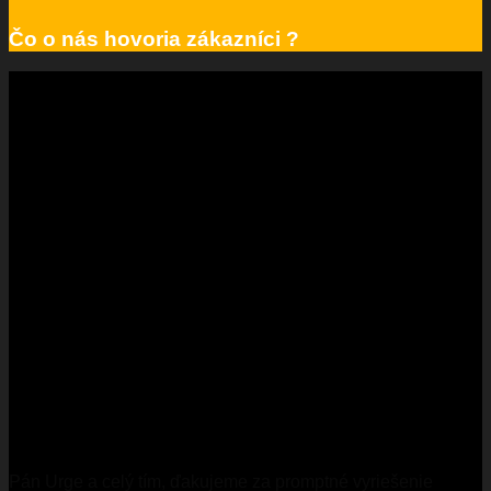
Čo o nás hovoria zákazníci ?
Pán Urge a celý tím, ďakujeme za promptné vyriešenie