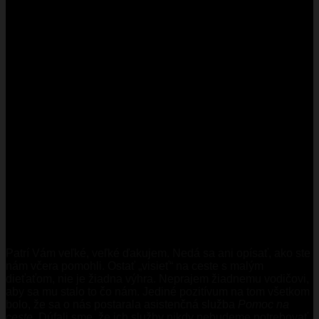
Patrí Vám veľké, veľké ďakujem. Nedá sa ani opísať, ako ste
nám včera pomohli. Ostať „visieť“ na ceste s malým
dieťaťom, nie je žiadna výhra. Neprajem žiadnemu vodičovi,
aby sa mu stalo to čo nám. Jediné pozitívum na tom všetkom
bolo, že sa o nás postarala asistenčná služba
Pomoc na
ceste
. Dúfali sme, že ich služby nikdy nebudeme potrebovať,