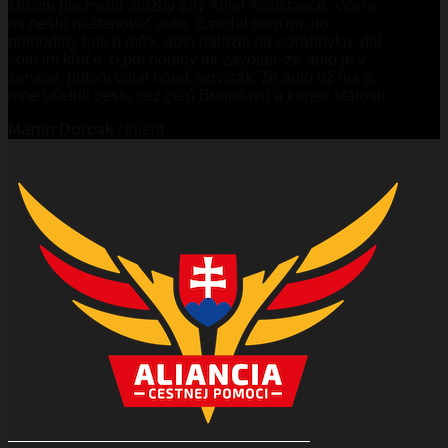
Musím pochváliť služby Žltý Anjel Assistance. Včera
mi nešlo naštartovať auto. Zavolal som im, do
polhodiny boli u mňa, auto naložili na odťahovku, dal
som im kľúče, o pol hodiny mi zavolali, že auto je v
servise, potom volal hneď servisák, že auto už má a
mne ušetrili cestu cez celú Bratislavu a kopec starostí.
Martin Dorcak
/
klient