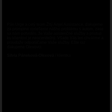
Pán Urge a celý team Žltý Anjel Assistance, ďakujeme
za promptné vyriešenie nášho problému s autom, zase
sa nám potvrdilo, že Vaše asistenčné služby a prístup
ku klientovi je neoceniteľný. Všade Vás len chválime a
pravdaže odporúčame Vaše služby. Ešte raz
ďakujeme Olexovci.
Silvia Páneková-Olexová
/
klientka