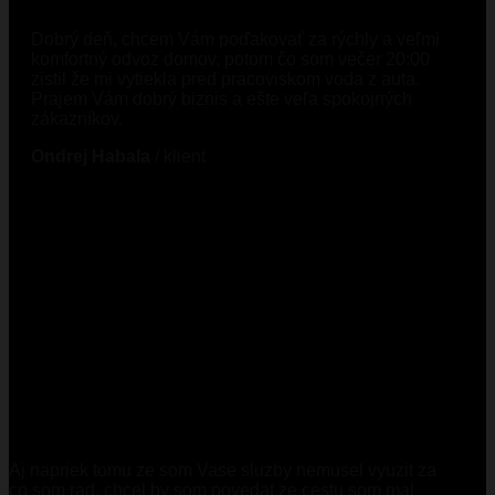
Dobrý deň, chcem Vám poďakovať za rýchly a veľmi
komfortný odvoz domov, potom čo som večer 20:00
zistil že mi vytiekla pred pracoviskom voda z auta.
Prajem Vám dobrý biznis a ešte veľa spokojných
zákazníkov.
Ondrej Habala
/
klient
Aj napriek tomu ze som Vase sluzby nemusel vyuzit za
co som rad, chcel by som povedat ze cestu som mal