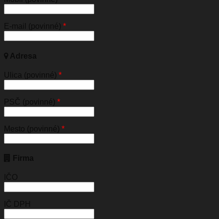
E-mail (povinné)
*
Adresa
Ulica (povinné)
*
PSČ (povinné)
*
Mesto (povinné)
*
Firma
IČO
IČ DPH