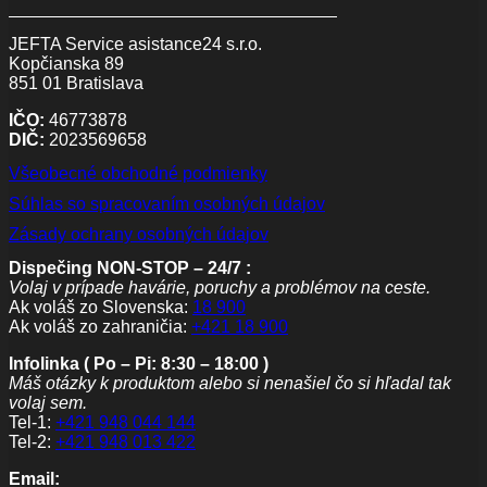
JEFTA Service asistance24 s.r.o.
Kopčianska 89
851 01 Bratislava
IČO:
46773878
DIČ:
2023569658
Všeobecné obchodné podmienky
Súhlas so spracovaním osobných údajov
Zásady ochrany osobných údajov
Dispečing NON-STOP – 24/7 :
Volaj v prípade havárie, poruchy a problémov na ceste.
Ak voláš zo Slovenska:
18 900
Ak voláš zo zahraničia:
+421 18 900
Infolinka ( Po – Pi: 8:30 – 18:00 )
Máš otázky k produktom alebo si nenašiel čo si hľadal tak
volaj sem.
Tel-1:
+421 948 044 144
Tel-2:
+421 948 013 422
Email: