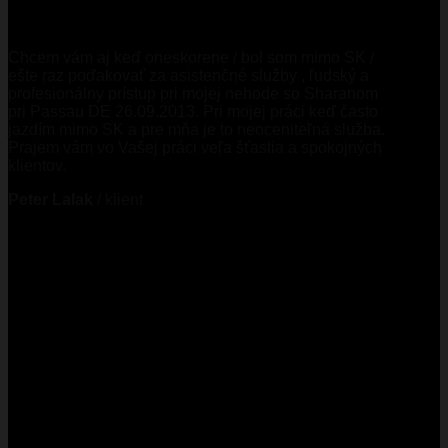
Chcem vám aj keď oneskorene / bol som mimo SK /
ešte raz poďakovať za asistenčné služby , ľudský a
profesionálny prístup pri mojej nehode so Sharanom
pri Passau DE 26.09.2013. Pri mojej práci keď často
jazdím mimo SK a pre mňa je to neoceniteľná služba.
Prajem vám vo Vašej práci veľa šťastia a spokojných
klientov.
Peter Lalak
/
klient