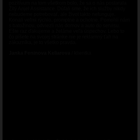
pozitívum na tom všetkom bolo, že sa o nás postarala
Žltý Anjel Assistance. Dúfali sme, že ich služby nikdy
nebudeme potrebovať, ale život takto nefunguje.
Konali veľmi rýchlo, promptne a ochotne. Pomohli nám
s batožinou, odviezli nás domov a auto do servisu.
Ešte raz ďakujeme a želáme veľa úspechov. Lebo to
čo píšete na svojej stránke nie je reklamný ťah na
zákazníka, je to všetko pravda.
Janka Feninova Keliarova
/
klientka