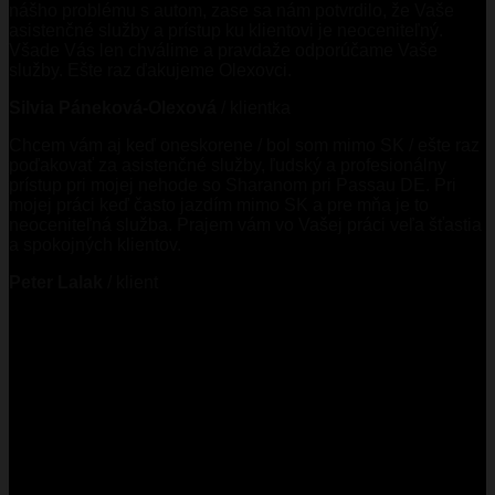
nášho problému s autom, zase sa nám potvrdilo, že Vaše
asistenčné služby a prístup ku klientovi je neoceniteľný.
Všade Vás len chválime a pravdaže odporúčame Vaše
služby. Ešte raz ďakujeme Olexovci.
Silvia Páneková-Olexová
/
klientka
Chcem vám aj keď oneskorene / bol som mimo SK / ešte raz
poďakovať za asistenčné služby, ľudský a profesionálny
prístup pri mojej nehode so Sharanom pri Passau DE. Pri
mojej práci keď často jazdím mimo SK a pre mňa je to
neoceniteľná služba. Prajem vám vo Vašej práci veľa šťastia
a spokojných klientov.
Peter Lalak
/
klient