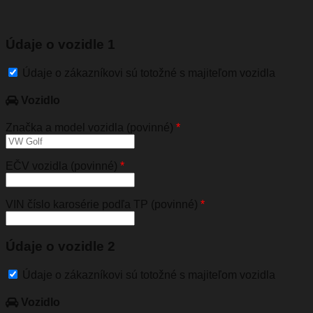
Údaje o vozidle 1
Údaje o zákazníkovi sú totožné s majiteľom vozidla
Vozidlo
Značka a model vozidla (povinné)
*
EČV vozidla (povinné)
*
VIN číslo karosérie podľa TP (povinné)
*
Údaje o vozidle 2
Údaje o zákazníkovi sú totožné s majiteľom vozidla
Vozidlo