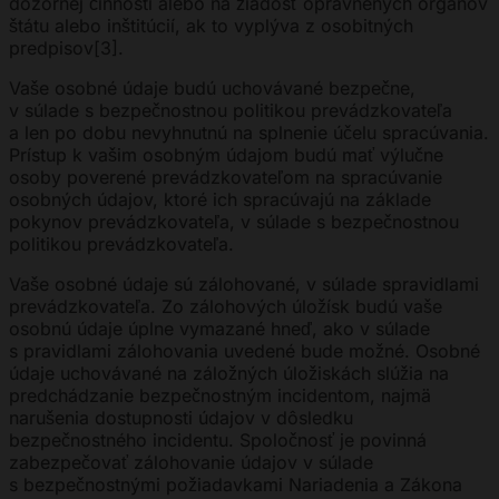
dozornej činnosti alebo na žiadosť oprávnených orgánov
štátu alebo inštitúcií, ak to vyplýva z osobitných
predpisov[3].
Vaše osobné údaje budú uchovávané bezpečne,
v súlade s bezpečnostnou politikou prevádzkovateľa
a len po dobu nevyhnutnú na splnenie účelu spracúvania.
Prístup k vašim osobným údajom budú mať výlučne
osoby poverené prevádzkovateľom na spracúvanie
osobných údajov, ktoré ich spracúvajú na základe
pokynov prevádzkovateľa, v súlade s bezpečnostnou
politikou prevádzkovateľa.
Vaše osobné údaje sú zálohované, v súlade spravidlami
prevádzkovateľa. Zo zálohových úložísk budú vaše
osobnú údaje úplne vymazané hneď, ako v súlade
s pravidlami zálohovania uvedené bude možné. Osobné
údaje uchovávané na záložných úložiskách slúžia na
predchádzanie bezpečnostným incidentom, najmä
narušenia dostupnosti údajov v dôsledku
bezpečnostného incidentu. Spoločnosť je povinná
zabezpečovať zálohovanie údajov v súlade
s bezpečnostnými požiadavkami Nariadenia a Zákona