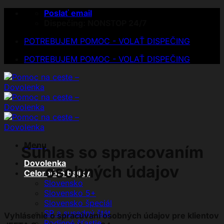
Skip
Poslať email
to
Dispečing: NONSTOP 24/7
content
POTREBUJEM POMOC - VOLAŤ DISPEČING
POTREBUJEM POMOC - VOLAŤ DISPEČING
Menu
Súhlas so spracovaním
Dovolenka
osobných údajov
Celoročné balíky
Slovensko
Slovensko 5+
Slovensko špeciál
SR a susedný štát
Vyhlásenie o spracúvaní osobných údajov pre klientov
Rodinné šťastie