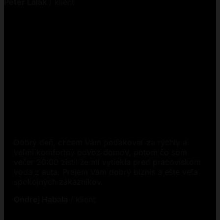
Peter Lalak
/
klient
Dobrý deň, chcem Vám poďakovať za rýchly a
veľmi komfortný odvoz domov, potom čo som
večer 20:00 zistil že mi vytiekla pred pracoviskom
voda z auta. Prajem Vám dobrý biznis a ešte veľa
spokojných zákazníkov.
Ondrej Habala
/
klient