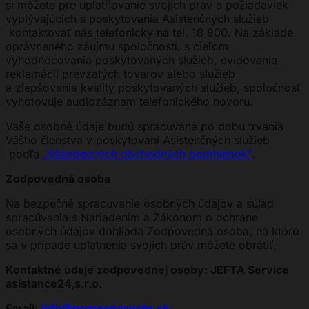
si môžete pre uplatňovanie svojich práv a požiadaviek
vyplývajúcich s poskytovania Asistenčných služieb
kontaktovať nás telefonicky na tel. 18 900. Na základe
oprávneného záujmu spoločnosti, s cieľom
vyhodnocovania poskytovaných služieb, evidovania
reklamácií prevzatých tovarov alebo služieb
a zlepšovania kvality poskytovaných služieb, spoločnosť
vyhotovuje audiozáznam telefonického hovoru.
Vaše osobné údaje budú spracúvané po dobu trvania
Vášho členstva v poskytovaní Asistenčných služieb
podľa
„Všeobecných obchodných podmienok“
.
Zodpovedná osoba
Na bezpečné spracúvanie osobných údajov a súlad
spracúvania s Nariadením a Zákonom o ochrane
osobných údajov dohliada Zodpovedná osoba, na ktorú
sa v prípade uplatnenia svojich práv môžete obrátiť.
Kontaktné údaje zodpovednej osoby: JEFTA Service
asistance24,s.r.o.
Email:
info@pomocnaceste.sk