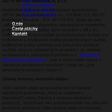
JEFTA Service asistance24, s.r.o
Vietor vo vlasoch
Európa – osobák
Asistenčná služba je prevádzkovaná spoločnosťou
Európa – dodávka
JEFTA Service asistance24,s.r.o., P.O.BOX 223, 851 01
Bratislava, Slovakia , IČO: 46 773 878
(ďalej len ako
O nás
„spoločnosť“) pre zákazníkov nakupujúcich asistenčné
Časté otázky
programy a ďalšie služby stým súvisiace v SR a EÚ.
Kontakt
Cieľom asistenčných služieb je poskytovanie služieb pre
motoristov a zvyšovanie kvality poskytovaných služieb.
Asistenčné služby vytvárajú pre zákazníka možnosť
využitia rôznych asistenčných produktov na základe
evidovaných a zakúpených produktov (
„Všeobecné
obchodné podmienky“)
, kde si klient môže vybrať z
viacerých ponúkaných produktov (ďalej len „účel
spracúvania osobných údajov“).
Zásady ochrany osobných údajov
Vaše osobné údaje spracúvame len na základe
zákonných podmienok, ktoré sú uvedené v
Nariadení[1] alebo Zákone o ochrane osobných
údajov[2]. Spoločnosť ako prevádzkovateľ má zákonnú
povinnosť poskytnúť vaše osobné údaje pri kontrole,