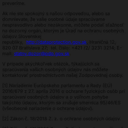
preveríme.
Ak nie ste spokojný s našou odpoveďou, alebo sa
domnievate, že vaše osobné údaje spracúvame
nespravodlivo alebo nezákonne, môžete podať sťažnosť
na dozorný orgán, ktorým je Úrad na ochranu osobných
údajov Slovenskej
republiky,
http://dataprotection.gov.sk
, Hraničná 12,
820 07 Bratislava 27; tel. číslo: +421 /2/ 3231 3214; E-
mail:
statny.dozor@pdp.gov.sk
.
V prípade akýchkoľvek otázok, týkajúcich sa
spracúvania vašich osobných údajov nás môžete
kontaktovať prostredníctvom našej Zodpovednej osoby.
[1] Nariadenie Európskeho parlamentu a Rady (EÚ)
2016/679 z 27. apríla 2016 o ochrane fyzických osôb pri
spracúvaní osobných údajov a o voľnom pohybe
takýchto údajov, ktorým sa zrušuje smernica 95/46/ES
(všeobecné nariadenie o ochrane údajov).
[2] Zákon č. 18/2018 Z. z. o ochrane osobných údajov.