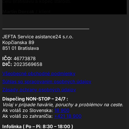
celú Bratislavu a kopec starostí.
Martin Dorcak
/
klient
JEFTA Service asistance24 s.r.o.
Kopčianska 89
851 01 Bratislava
IČO:
46773878
DIČ:
2023569658
Všeobecné obchodné podmienky
Súhlas so spracovaním osobných údajov
Zásady ochrany osobných údajov
Dispečing NON-STOP – 24/7 :
Volaj v prípade havárie, poruchy a problémov na ceste.
Ak voláš zo Slovenska:
18 900
Ak voláš zo zahraničia:
+421 18 900
Infolinka ( Po – Pi: 8:30 – 18:00 )