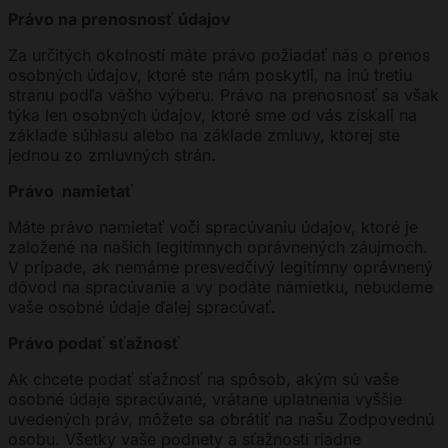
Právo na prenosnosť údajov
Za určitých okolností máte právo požiadať nás o prenos
osobných údajov, ktoré ste nám poskytli, na inú tretiu
stranu podľa vášho výberu. Právo na prenosnosť sa však
týka len osobných údajov, ktoré sme od vás získali na
základe súhlasu alebo na základe zmluvy, ktorej ste
jednou zo zmluvných strán.
Právo namietať
Máte právo namietať voči spracúvaniu údajov, ktoré je
založené na našich legitímnych oprávnených záujmoch.
V prípade, ak nemáme presvedčivý legitímny oprávnený
dôvod na spracúvanie a vy podáte námietku, nebudeme
vaše osobné údaje ďalej spracúvať.
Právo podať sťažnosť
Ak chcete podať sťažnosť na spôsob, akým sú vaše
osobné údaje spracúvané, vrátane uplatnenia vyššie
uvedených práv, môžete sa obrátiť na našu Zodpovednú
osobu. Všetky vaše podnety a sťažnosti riadne