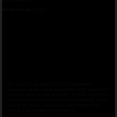
kopec starostí.
Martin Dorcak
/
klient
Pán Urge a celý team Žltý Anjel Assistance,
ďakujeme za promptné vyriešenie nášho problému
s autom, zase sa nám potvrdilo, že Vaše asistenčné
služby a prístup ku klientovi je neoceniteľný. Všade
Vás len chválime a pravdaže odporúčame Vaše
služby. Ešte raz ďakujeme Olexovci.