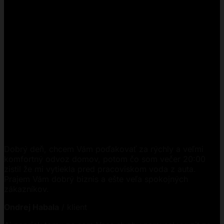
Dobrý deň, chcem Vám poďakovať za rýchly a veľmi
komfortný odvoz domov, potom čo som večer 20:00
zistil že mi vytiekla pred pracoviskom voda z auta.
Prajem Vám dobrý biznis a ešte veľa spokojných
zákazníkov.
Ondrej Habala
/
klient