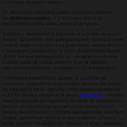
o ochrane osobných údajov.
Pri spracúvaní osobných údajov prevádzkovateľom
ste
dotknutou osobou
, t. j. osobou o ktorej sú
spracúvané osobné údaje, ktoré sa jej týkajú.
V súlade s Nariadením a Zákonom o ochrane osobných
údajov spoločnosť ako prevádzkovateľ, spracúva vaše
osobné údaje v rozsahu a za podmienok ustanovených
v osobitných predpisoch. V rámci Asistenčných služieb
JEFTA Service asistance24,s.r.o. sú spracúvané vaše
osobné údaje na vyššie uvedený účel na základe
zákonných podmienok, uvedených v čl. 6 Nariadenia.
Poskytnutie Asistenčných služieb je založené na
zmluvnom a predzmluvnom vzťahu, ktorého ste jednou
zo zmluvných strán. Zmluvný vzťah vzniká registráciou
v JEFTA Service asistance24 alebo
zltyanjel.sk
. Osobné
údaje poskytnuté pri registrácii na vstup do asistenčných
služieb sú nevyhnutné na uzatvorenie zmluvy medzi
Vami a spoločnosťou. V prípade neposkytnutia osobných
údajov, spoločnosť nemôže s Vami uzatvoriť zmluvný
vzťah, ktorého ste jednou so zmluvných strán, nestanete