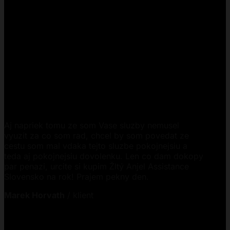
Aj napriek tomu ze som Vase sluzby nemusel
vyuzit za co som rad, chcel by som povedat ze
cestu som mal vdaka tejto sluzbe pokojnejsiu a
teda aj pokojnejsiu dovolenku. Len co dam dokopy
par penazi, urcite si kupim Žltý Anjel Assistance
Slovensko na rok! Prajem pekny den.
Marek Horvath
/
klient