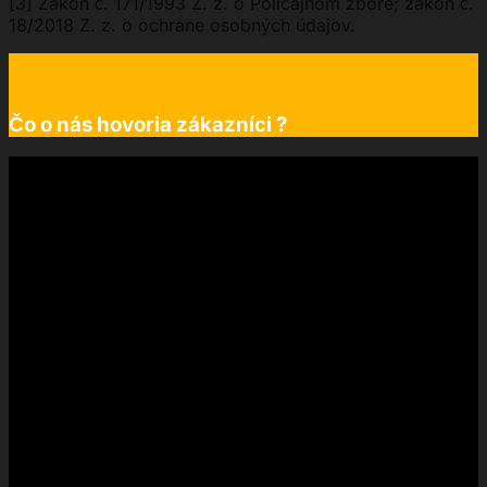
[3] Zákon č. 171/1993 Z. z. o Policajnom zbore; zákon č.
18/2018 Z. z. o ochrane osobných údajov.
Čo o nás hovoria zákazníci ?