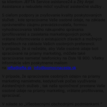
sa klientom JEFTA Service asistance24 a Žltý Anjel
Assistance a nebudete môcť využívať asistenčné služby .
S cieľom podpory je zvyšovanie kvality poskytovaných
služieb , kde spracúvame Vaše osobné údaje, na základe
oprávneného záujmu prevádzkovateľa, formou
vyhodnocovania Vášho nákupného správania
(profilovanie) a zasielania marketingových ponúk,
vrátane informovania o existujúcich zľavách a možných
benefitoch na základe Vašich osobných preferencií.
V prípade, že si neželáte, aby Vaše osobné údaje boli
spracúvané na priamy marketing, môžete také
spracúvanie namietať telefonicky na čísle 18 900. Všetky
informácie vám poskytneme mailom
na
jefta@jefta.sk
,
info@pomocnaceste.sk
.
V prípade, že spracúvanie osobných údajov na priamy
marketing namietnete, kedykoľvek počas využívania
Asistenčných služieb , tak naša spoločnosť prestane Vaše
osobné údaje na priamy marketing, vrátane profilovania,
spracúvať.
V súlade so „Všeobecnými obchodnými podmienkami “