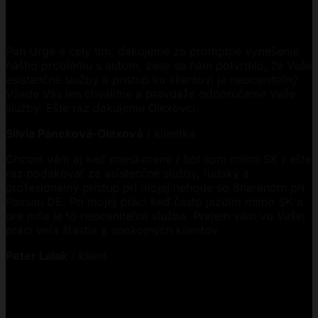
Pán Urge a celý tím, ďakujeme za promptné vyriešenie
nášho problému s autom, zase sa nám potvrdilo, že Vaše
asistenčné služby a prístup ku klientovi je neoceniteľný.
Všade Vás len chválime a pravdaže odporúčame Vaše
služby. Ešte raz ďakujeme Olexovci.
Silvia Páneková-Olexová
/
klientka
Chcem vám aj keď oneskorene / bol som mimo SK / ešte
raz poďakovať za asistenčné služby, ľudský a
profesionálny prístup pri mojej nehode so Sharanom pri
Passau DE. Pri mojej práci keď často jazdím mimo SK a
pre mňa je to neoceniteľná služba. Prajem vám vo Vašej
práci veľa šťastia a spokojných klientov.
Peter Lalak
/
klient