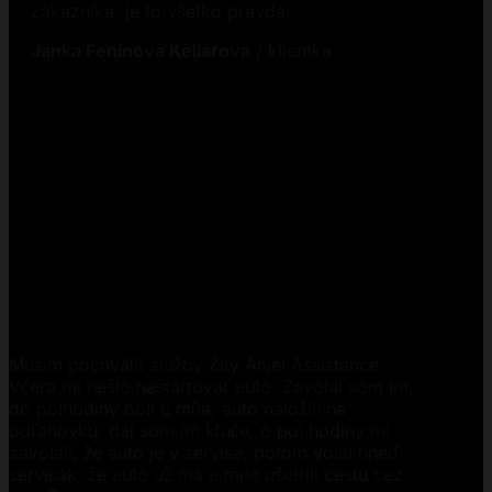
zákazníka, je to všetko pravda.
Janka Feninova Keliarova
/
klientka
Musím pochváliť služby Žltý Anjel Assistance.
Včera mi nešlo naštartovať auto. Zavolal som im,
do polhodiny boli u mňa, auto naložili na
odťahovku, dal som im kľúče, o pol hodiny mi
zavolali, že auto je v servise, potom volal hneď
servisák, že auto už má a mne ušetrili cestu cez