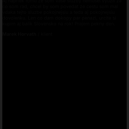
Aj napriek tomu ze som Vase sluzby nemusel vyuzit za
co som rad, chcel by som povedat ze cestu som mal
vdaka tejto sluzbe pokojnejsiu a teda aj pokojnejsiu
dovolenku. Len co dam dokopy par penazi, urcite si
kupim aj balik Slovensko na rok! Prajem pekny den.
Marek Horvath
/
klient