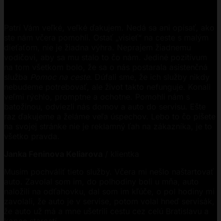
Patrí Vám veľké, veľké ďakujem. Nedá sa ani opísať, ako
ste nám včera pomohli. Ostať „visieť“ na ceste s malým
dieťaťom, nie je žiadna výhra. Neprajem žiadnemu
vodičovi, aby sa mu stalo to čo nám. Jediné pozitívum
na tom všetkom bolo, že sa o nás postarala asistenčná
služba
Pomoc na ceste
. Dúfali sme, že ich služby nikdy
nebudeme potrebovať, ale život takto nefunguje. Konali
veľmi rýchlo, promptne a ochotne. Pomohli nám s
batožinou, odviezli nás domov a auto do servisu. Ešte
raz ďakujeme a želáme veľa úspechov. Lebo to čo píšete
na svojej stránke nie je reklamný ťah na zákazníka, je to
všetko pravda.
Janka Feninova Keliarova
/
klientka
Musím pochváliť tieto služby. Včera mi nešlo naštartovať
auto. Zavolal som im, do polhodiny boli u mňa, auto
naložili na odťahovku, dal som im kľúče, o pol hodiny mi
zavolali, že auto je v servise, potom volal hneď servisák,
že auto už má a mne ušetrili cestu cez celú Bratislavu a