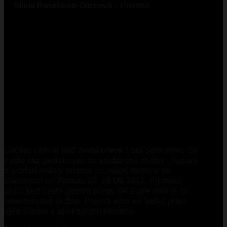
Silvia Páneková-Olexová
/
klientka
Chcem vám aj keď oneskorene / bol som mimo SK
/ ešte raz poďakovať za asistenčné služby , ľudský
a profesionálny prístup pri mojej nehode so
Sharanom pri Passau DE 26.09.2013. Pri mojej
práci keď často jazdím mimo SK a pre mňa je to
neoceniteľná služba. Prajem vám vo Vašej práci
veľa šťastia a spokojných klientov.