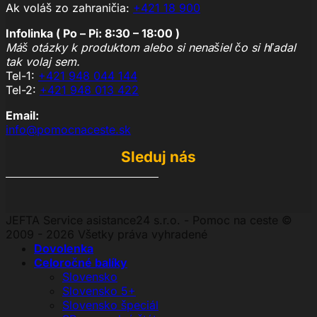
Ak voláš zo zahraničia:
+421 18 900
Infolinka ( Po – Pi: 8:30 – 18:00 )
Máš otázky k produktom alebo si nenašiel čo si hľadal
tak volaj sem.
Tel-1:
+421 948 044 144
Tel-2:
+421 948 013 422
Email:
info@pomocnaceste.sk
Sleduj nás
JEFTA Service asistance24 s.r.o. - Pomoc na ceste ©
2009 - 2026 Všetky práva vyhradené
Dovolenka
Celoročné balíky
Slovensko
Slovensko 5+
Slovensko špeciál