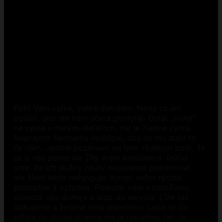
Patrí Vám veľké, veľké ďakujem. Nedá sa ani
opísať, ako ste nám včera pomohli. Ostať „visieť“
na ceste s malým dieťaťom, nie je žiadna výhra.
Neprajem žiadnemu vodičovi, aby sa mu stalo to
čo nám. Jediné pozitívum na tom všetkom bolo, že
sa o nás postarala Žltý Anjel Assistance. Dúfali
sme, že ich služby nikdy nebudeme potrebovať,
ale život takto nefunguje. Konali veľmi rýchlo,
promptne a ochotne. Pomohli nám s batožinou,
odviezli nás domov a auto do servisu. Ešte raz
ďakujeme a želáme veľa úspechov. Lebo to čo
píšete na svojej stránke nie je reklamný ťah na