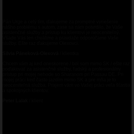
Pán Urge a celý tím, ďakujeme za promptné vyriešenie
nášho problému s autom, zase sa nám potvrdilo, že Vaše
asistenčné služby a prístup ku klientovi je neoceniteľný.
Všade Vás len chválime a pravdaže odporúčame Vaše
služby. Ešte raz ďakujeme Olexovci.
Silvia Páneková-Olexová
/
klientka
Chcem vám aj keď oneskorene / bol som mimo SK / ešte raz
poďakovať za asistenčné služby, ľudský a profesionálny
prístup pri mojej nehode so Sharanom pri Passau DE. Pri
mojej práci keď často jazdím mimo SK a pre mňa je to
neoceniteľná služba. Prajem vám vo Vašej práci veľa šťastia
a spokojných klientov.
Peter Lalak
/
klient