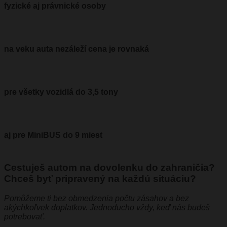
fyzické aj právnické osoby
na veku auta nezáleží cena je rovnaká
pre všetky vozidlá do 3,5 tony
aj pre MiniBUS do 9 miest
Cestuješ autom na dovolenku do zahraničia?
Chceš byť pripravený na každú situáciu?
Pomôžeme ti bez obmedzenia počtu zásahov a bez
akýchkoľvek doplatkov. Jednoducho vždy, keď nás budeš
potrebovať.