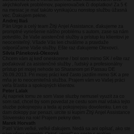
akýchkoľvek problémov, papierovačiek či doplatkov! Za 5 €
na mesiac je mať takúto vynikajúcu nonstop službu úžasná
vec. Ďakujem pekne.
Andrej Iliaš
Pán Urge a celý team Žltý Anjel Assistance, ďakujeme za
promptné vyriešenie nášho problému s autom, zase sa nám
potvrdilo, že Vaše asistenčné služby a prístup ku klientovi je
neoceniteľný. Všade Vás len chválime a pravdaže
odporúčame Vaše služby. Ešte raz ďakujeme Olexovci.
Silvia Páneková-Olexová
Chcem vám aj keď oneskorene / bol som mimo SK / ešte raz
poďakovať za asistenčné služby , ľudský a profesionálny
prístup pri mojej nehode so Sharanom pri Passau DE
26.09.2013. Pri mojej práci keď často jazdím mimo SK a pre
mňa je to neoceniteľná služba. Prajem vám vo Vašej práci
veľa šťastia a spokojných klientov.
Peter Lalak
Aj napriek tomu ze som Vase sluzby nemusel vyuzit za co
som rad, chcel by som povedat ze cestu som mal vdaka tejto
sluzbe pokojnejsiu a teda aj pokojnejsiu dovolenku. Len co
dam dokopy par penazi, urcite si kupim Žltý Anjel Assistance
Slovensko na rok! Prajem pekny den.
Marek Horvath
Patrí Vám veľké, veľké ďakujem. Nedá sa ani opísať, ako ste
nám včera pomohli. Ostať „visieť“ na ceste s malým