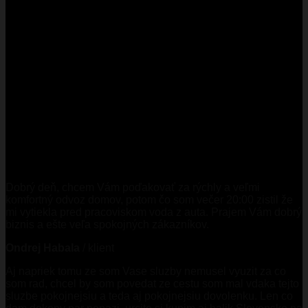
Dobrý deň, chcem Vám poďakovať za rýchly a veľmi
komfortný odvoz domov, potom čo som večer 20:00 zistil že
mi vytiekla pred pracoviskom voda z auta. Prajem Vám dobrý
biznis a ešte veľa spokojných zákazníkov.
Ondrej Habala
/
klient
Aj napriek tomu ze som Vase sluzby nemusel vyuzit za co
som rad, chcel by som povedat ze cestu som mal vdaka tejto
sluzbe pokojnejsiu a teda aj pokojnejsiu dovolenku. Len co