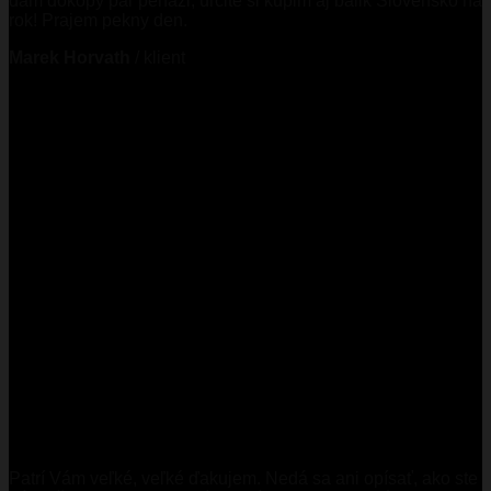
dam dokopy par penazi, urcite si kupim aj balik Slovensko na
rok! Prajem pekny den.
Marek Horvath
/
klient
Patrí Vám veľké, veľké ďakujem. Nedá sa ani opísať, ako ste