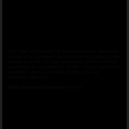
Pán Urge a celý team Žltý Anjel Assistance, ďakujeme
za promptné vyriešenie nášho problému s autom, zase
sa nám potvrdilo, že Vaše asistenčné služby a prístup
ku klientovi je neoceniteľný. Všade Vás len chválime a
pravdaže odporúčame Vaše služby. Ešte raz
ďakujeme Olexovci.
Silvia Páneková-Olexová
/
klientka