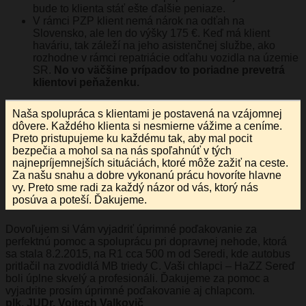
bude to klienta stáť ešte ďalšie peniaze.
V rámci PZP klient nemá nárok na odťah na
Slovensko, ale len do výšky 175 €. Keď má klient
haváriu, tak záleží na jeho asistenčnej službe, ako
rozhodne v rámci repatriácie odťahu vozidla na územie
SR.
No vo väčšine prípadov to poriadne prevetrá
klientovi peňaženku.
Naša spolupráca s
klientami
je postavená na vzájomnej
dôvere. Každého klienta si nesmierne vážime a ceníme.
Preto pristupujeme ku každému tak, aby mal pocit
bezpečia a mohol sa na nás spoľahnúť v tých
najnepríjemnejších situáciách, ktoré môže zažiť na ceste.
Za našu snahu a dobre vykonanú prácu hovoríte hlavne
vy. Preto sme radi za každý názor od vás, ktorý nás
posúva a poteší. Ďakujeme.
Dovoľujem si Vám vyjadriť úprimné poďakovanie za
perfektnú pomoc a spoluprácu pri dopravnej nehode, ktorá
sa stala 8.2.2015, na R1 cca 500 m od Seredi, kde autobus
pritlačil na zvodidlá MB triedy C. Vaši chlapci – HaZZ Sereď
boli úplne skvelý a profesionáli. Ďakujeme za pomoc a
vyjadrite prosím úprimné poďakovanie aj chlapcom.
plk. JUDr. Vojtech Valkovič