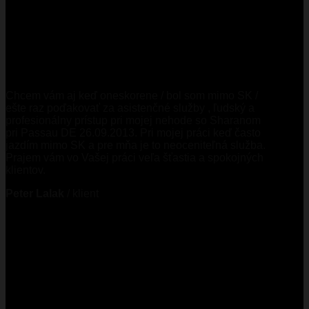
Chcem vám aj keď oneskorene / bol som mimo SK /
ešte raz poďakovať za asistenčné služby , ľudský a
profesionálny prístup pri mojej nehode so Sharanom
pri Passau DE 26.09.2013. Pri mojej práci keď často
jazdím mimo SK a pre mňa je to neoceniteľná služba.
Prajem vám vo Vašej práci veľa šťastia a spokojných
klientov.
Peter Lalak
/
klient