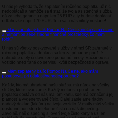
U nás je výhoda tá, že zaplatením ročného poplatku už nič
nedoplácaš a nemôže sa ti stať, že tvoja asistenčná služba
dá za teba garanciu napr. len 25 EUR a ty budete doplácať
odťahovke napr. 170 EUR. Toto sa u nás nikdy nestane!
Mám zaplatený balík Pomoc Na Ceste, niečo sa mi stane
a nemám pri sebe žiadne finančné prostriedky, čo mám
robiť?
U nás sú všetky poskytované služby v rámci SR zahrnuté v
ročnom poplatku a dopláca sa len za prípadné použité
náhradné diely či dovezené pohonné hmoty. Väčšinou sa
vozidlo hneď ťahá do servisu, kvôli bezpečnosti a oprave.
Mám zaplatený balík Pomoc Na Ceste, ako mám
postupovať pri udalosti/nehode/poruche?
Každý, kto má
uhradenú
našu službu, má nárok na všetky
služby, ktoré uvádzame. Každý motorista po uhradení
poplatku dostáva od nás mailom kartu, kde má označenú jej
platnosť a vygenerované číslo. Ďalej zasielame riadny
daňový doklad (faktúru) na tvoje vozidlo. V maily máš všetky
dostupné non-stop telefónne čísla na náš dispečing.
Zavoláš, náš dispečing si overí tvoje číslo karty a už len