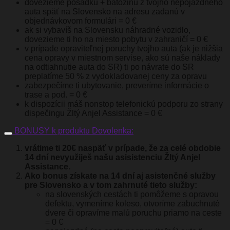
dovezieme posádku + batožinu z tvojho nepojazdného
auta späť na Slovensko na adresu zadanú v
objednávkovom formulári = 0 €
ak si vybavíš na Slovensku náhradné vozidlo,
dovezieme ti ho na miesto pobytu v zahraničí = 0 €
v prípade opraviteľnej poruchy tvojho auta (ak je nižšia
cena opravy v miestnom servise, ako sú naše náklady
na odtiahnutie auta do SR) ti po návrate do SR
preplatíme 50 % z vydokladovanej ceny za opravu
zabezpečíme ti ubytovanie, preveríme informácie o
trase a pod. = 0 €
k dispozícii máš nonstop telefonickú podporu zo strany
dispečingu Žltý Anjel Assistance = 0 €
BONUSY k produktu Dovolenka:
vrátime ti 20€ naspäť v prípade, že za celé obdobie
14 dní nevyužiješ našu asisistenciu Žltý Anjel
Assistance.
Ako bonus získate na 14 dní aj asistenčné služby
pre Slovensko a v tom zahrnuté tieto služby:
na slovenských cestách ti pomôžeme s opravou
defektu, vymeníme koleso, otvoríme zabuchnuté
dvere či opravíme malú poruchu priamo na ceste
= 0 €