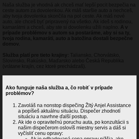
Naša služba je vhodná ak chceš mať lepší pocit bezpečia na
ceste autom za dovolenkou. Ak máš staršie auto a nechceš,
aby tvoja dovolenka skončila na pol ceste. Ak máš nové
auto, ale chceš byť pripravený na všetko. Ak ideš s rodinou,
kamarátmi a chceš, aby ste si dovolenku užili naplno.
A v
prípade problémov s autom sa postaráme, aby si sa ty,
tvoja rodina, kamaráti, auto a batožina dostali bezpečne
domov.
Služba platí pre tieto krajiny:
Taliansko, Chorvátsko,
Slovinsko, Rakúsko, Maďarsko alebo Česká Republika
(vrátane krajín, cez ktoré prechádzaš).
Ako funguje naša služba a, čo robiť v prípade
problémov?
Zavoláš na nonstop dispečing Žltý Anjel Assistance
a popíšeš aktuálnu situáciu. Dispečer zhodnotí
situáciu a navrhne ďalší postup.
Ak ide o opraviteľnú poruchu auta, po konzultácii s
našim dispečerom oslovíš miestny servis a dáš si
vyčísliť cenu opravy:
Ak je odhadovaná cena opravy nižšia, ako