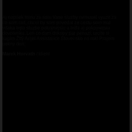
Aj napriek tomu ze som Vase sluzby nemusel vyuzit za
co som rad, chcel by som povedat ze cestu som mal
vdaka tejto sluzbe pokojnejsiu a teda aj pokojnejsiu
dovolenku. Len co dam dokopy par penazi, urcite si
kupim Žltý Anjel Assistance Slovensko na rok! Prajem
pekny den.
Marek Horvath
/
klient