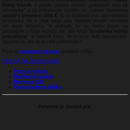
štvrtý Slovák
si prejde peklom menom „
pokazené auto na
dovolenke
“ a za odtiahnutie vozidla na územie Slovenska
zaplatí v priemere 1500 €
, čo je častokrát viac ako samotná
dovolenka. Ak si však svoje auto dopredu poistíš, nezískaš
len pocit bezpečia. V prípade, že sa niečo stane, sa
postaráme o tvoje vozidlo tak, aby tvoja
dovolenka mohla
pokračovať
aj napriek tomu, že je tvoje auto nepojazdné.
Zaujíma ťa, ako by to celé prebiehalo?
Pozri si
modelovú situáciu
uvedenú nižšie.
PREJSŤ NA OBJEDNANIE
Popis produktu
Modelová situácia
Recenzie (12)
Často kladené otázky
Poistenie je vhodné pre: