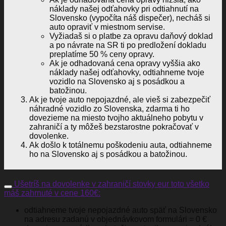
náklady našej odťahovky pri odtiahnutí na
Slovensko (vypočíta náš dispečer), necháš si
auto opraviť v miestnom servise.
Vyžiadaš si o platbe za opravu daňový doklad
a po návrate na SR ti po predložení dokladu
preplatíme 50 % ceny opravy.
Ak je odhadovaná cena opravy vyššia ako
náklady našej odťahovky, odtiahneme tvoje
vozidlo na Slovensko aj s posádkou a
batožinou.
Ak je tvoje auto nepojazdné, ale vieš si zabezpečiť
náhradné vozidlo zo Slovenska, zdarma ti ho
dovezieme na miesto tvojho aktuálneho pobytu v
zahraničí a ty môžeš bezstarostne pokračovať v
dovolenke.
Ak došlo k totálnemu poškodeniu auta, odtiahneme
ho na Slovensko aj s posádkou a batožinou.
Ušetríš na dovolenke v zahraničí stovky eur toto všetko
máš zahrnuté v cene 160€:
odtiahneme tvoje nepojazdné auto späť na Slovensko
na adresu zadanú v objednávkovom formulári = 0 €