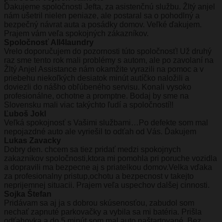
Ďakujeme spoločnosti Jefta, za asistenčnú službu. Žltý anjel
nám ušetril nielen peniaze, ale postaral sa o pohodlný a
bezpečný návrat auta a posádky domov. Veľké ďakujem.
Prajem vám veľa spokojných zákazníkov.
Spoločnosť All4laundry
Vrelo doporučujem do pozornosti túto spoločnosť! Už druhý
raz sme tento rok mali problémy s autom, ale po zavolaní na
Žltý Anjel Assistance nám okamžite vyrazili na pomoc a v
priebehu niekoľkých desiatok minút autíčko naložili a
doviezli do nášho obľúbeného servisu. Konali vysoko
profesionálne, ochotne a promptne. Bodaj by sme na
Slovensku mali viac takýchto ľudí a spoločností!!
Ľuboš Jokl
Veľká spokojnosť s Vašimi službami…Po defekte som mal
nepojazdné auto ale vyriešil to odťah od Vás. Ďakujem
Lukas Zavacky
Dobry den. chcem sa tiez pridať medzi spokojnych
zakaznikov spoločnosti,ktora mi pomohla pri poruche vozidla
a dopravili ma bezpecne aj s priatelkou domov.Velka vďaka
za profesionalny pristup,ochotu a bezpecnost v takejto
neprijemnej situacii. Prajem veľa uspechov dalšej cinnosti.
Sojka Štefan
Pridávam sa aj ja s dobrou skúsenosťou, zabudol som
nechať zapnuté parkovačky a vybila sa mi batéria. Prišla
odťahovka a do 5 minút som mal auto naštartované. Bez