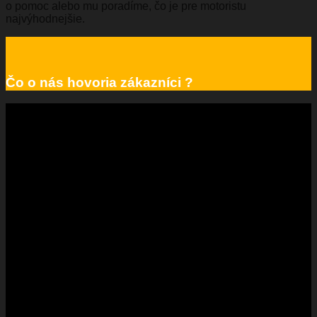
o pomoc alebo mu poradíme, čo je pre motoristu
najvýhodnejšie.
Čo o nás hovoria zákazníci ?