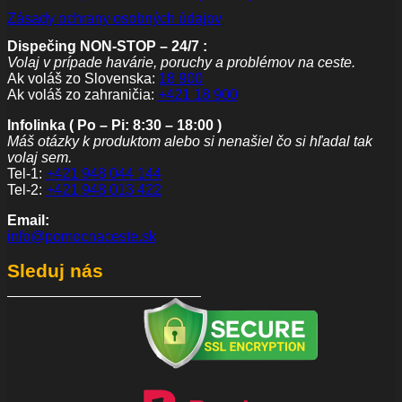
Zásady ochrany osobných údajov
Dispečing NON-STOP – 24/7 :
Volaj v prípade havárie, poruchy a problémov na ceste.
Ak voláš zo Slovenska:
18 900
Ak voláš zo zahraničia:
+421 18 900
Infolinka ( Po – Pi: 8:30 – 18:00 )
Máš otázky k produktom alebo si nenašiel čo si hľadal tak
volaj sem.
Tel-1:
+421 948 044 144
Tel-2:
+421 948 013 422
Email:
info@pomocnaceste.sk
Sleduj nás